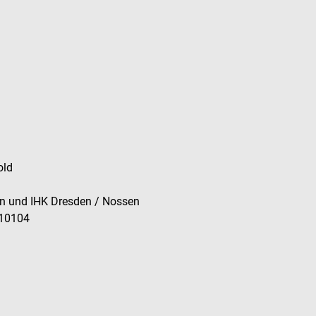
old
n und IHK Dresden / Nossen
010104